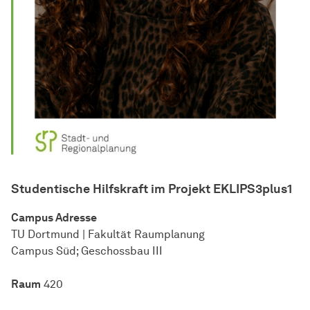
Studentische Hilfskraft im Projekt
EKLIPS3plus1
Campus Adresse
TU Dort­mund | Fa­kul­tät Raum­pla­nung
Campus Süd; Geschossbau III
Raum
420