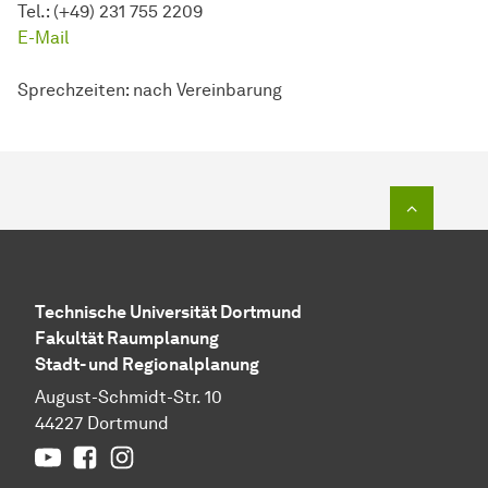
Tel.: (+49) 231 755 2209
E-Mail
Sprechzeiten: nach Vereinbarung
Zum Seit
Technische Universität Dortmund
Fakultät Raumplanung
Stadt- und Regionalplanung
August-Schmidt-Str. 10
44227 Dortmund
YouTube
Facebook
Instagram