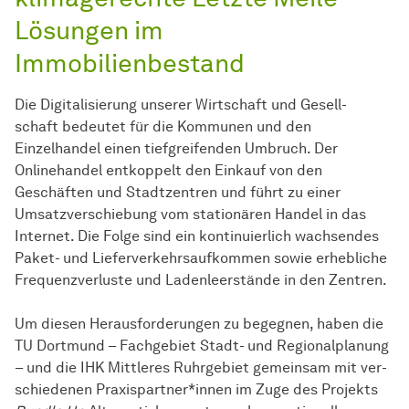
Lösungen im
Immobilienbestand
Die Di­gi­ta­li­sie­rung unserer Wirtschaft und Gesell­
schaft bedeutet für die Kommunen und den
Einzelhandel einen tiefgreifenden Umbruch. Der
Onlinehandel entkoppelt den Einkauf von den
Geschäften und Stadtzentren und führt zu einer
Umsatzverschiebung vom stationären Handel in das
Internet. Die Folge sind ein kontinuierlich wachsendes
Paket- und Lieferverkehrsaufkommen sowie erhebliche
Frequenzverluste und Ladenleerstände in den Zentren.
Um diesen He­raus­for­de­run­gen zu be­geg­nen, haben die
TU Dort­mund – Fachgebiet Stadt- und Regionalplanung
– und die IHK Mittleres Ruhrgebiet ge­mein­sam mit ver­
schie­de­nen Praxispartner*innen im Zuge des Projekts