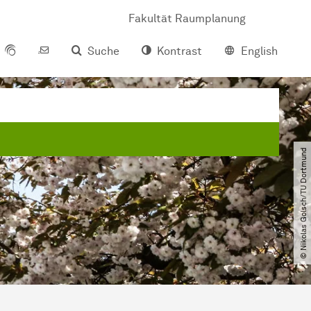
Fakultät Raumplanung
Suche
Kontrast
English
© Nikolas Golsch​/​TU Dortmund