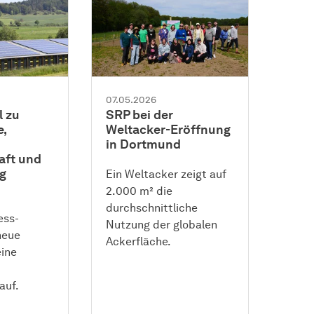
07.05.2026
l zu
SRP bei der
,
Weltacker-Eröffnung
in Dortmund
aft und
g
Ein Weltacker zeigt auf
2.000 m² die
durchschnittliche
ess-
Nutzung der globalen
neue
Ackerfläche.
eine
auf.