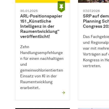
30.01.2025
07.07.2026
ARL-Positionspapier
SRP auf dem
151 „Künstliche
Planning Sc
Intelligenz in der
Congress 20
Raumentwicklung“
veröffentlicht!
Das Fachgebie
und Regionalp
Zehn
war mit mehre
Handlungsempfehlunge
Vorträgen auf
n für einen nachhaltigen
Kongress in He
und
vertreten.
gemeinwohlorientierten
Einsatz von KI in der
Raumentwicklung
erarbeitet.