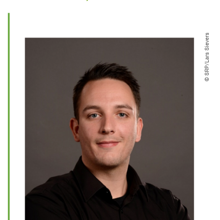
© SRP​/​Lars Sievers